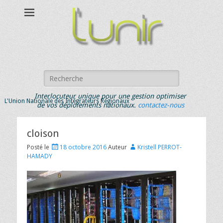
Rechercher :
Interlocuteur unique pour une gestion optimiser
L'Union Nationale des Intégrateurs Régionaux
de vos déploiements nationaux.
contactez-nous
cloison
Posté le
18 octobre 2016
Auteur
Kristell PERROT-
HAMADY